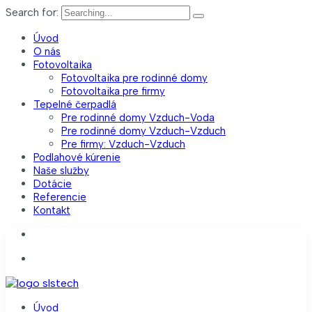
Search for:
Úvod
O nás
Fotovoltaika
Fotovoltaika pre rodinné domy
Fotovoltaika pre firmy
Tepelné čerpadlá
Pre rodinné domy Vzduch-Voda
Pre rodinné domy Vzduch-Vzduch
Pre firmy: Vzduch-Vzduch
Podlahové kúrenie
Naše služby
Dotácie
Referencie
Kontakt
0907 832 329
slstech@slstech.sk
Úvod