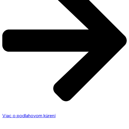
Viac o podlahovom kúrení