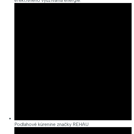
efektívneho využívania energie.
Podlahové kúrenine značky REHAU