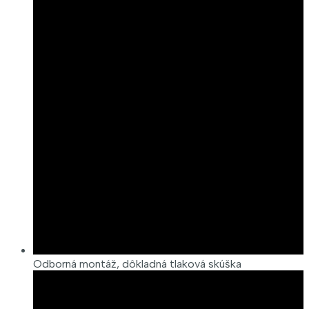
Odborná montáž, dôkladná tlaková skúška