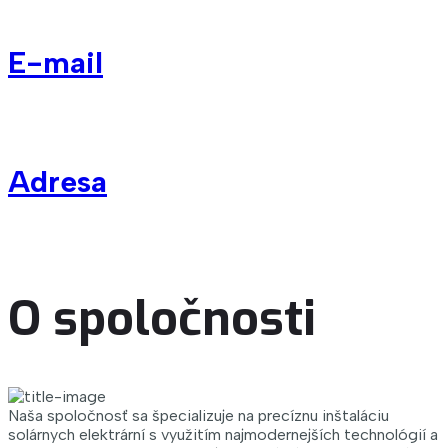
E-mail
slstech@slstech.sk
Adresa
Štúrova 55, 941 11 Palárikovo
O spoločnosti
Naša spoločnosť sa špecializuje na precíznu inštaláciu
solárnych elektrární s využitím najmodernejších technológií a