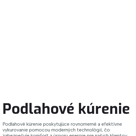
Podlahové kúrenie
Podlahové kúrenie poskytujúce rovnomerné a efektívne
vykurovanie pomocou moderných technológií, čo
zabezpečuje komfort a úsporu energie pre našich klientov.